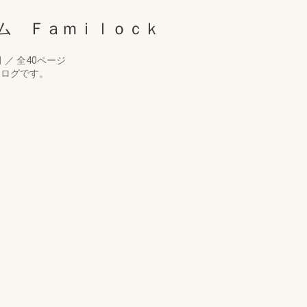
ム Ｆａｍｉｌｏｃｋ
月
／
全40ページ
タログです。