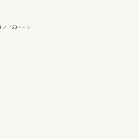
月
／
全20ページ