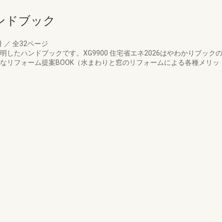
ンドブック
月
／
全32ページ
明したハンドブックです。XG9900 住宅省エネ2026はやわかりブッ
得なリフォーム提案BOOK（水まわりと窓のリフォームによる各種メリ