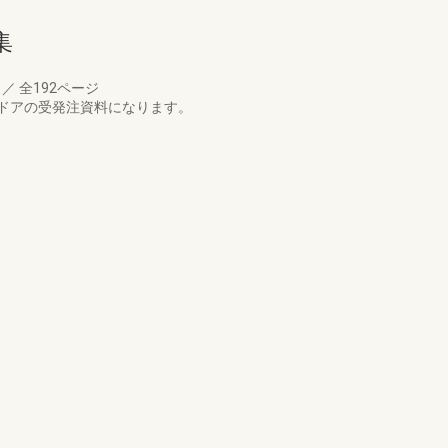
集
月
／
全192ページ
ドアの受発注資料になります。