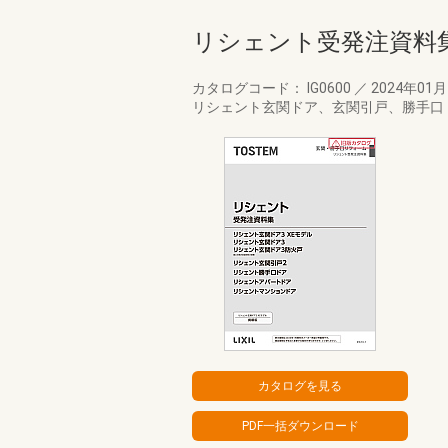
リシェント受発注資料
カタログコード： IG0600
／
2024年01
リシェント玄関ドア、玄関引戸、勝手口