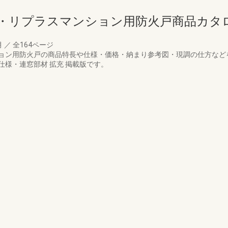
・リプラスマンション用防火戸商品カタ
月
／
全164ページ
ン用防火戸の商品特長や仕様・価格・納まり参考図・現調の仕方などを掲
様・連窓部材 拡充 掲載版です。