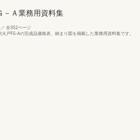
Ｇ－Ａ業務用資料集
月
／
全352ページ
／防火戸FG-Aの完成品価格表、納まり図を掲載した業務用資料集です。