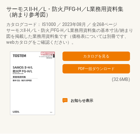
サーモスII-H／L・防火戸FG-H／L業務用資料集
（納まり参考図）
カタログコード： IS1000
／
2023年08月
／
全268ページ
サーモスII-H／L・防火戸FG-H／L業務用資料集の基本寸法/納まり
図を掲載した業務用資料集です（価格表については別冊です、
webカタログをご確認ください）。
(32.6MB)
お知らせ表示