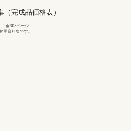
料集（完成品価格表）
月
／
全308ページ
業務用資料集です。