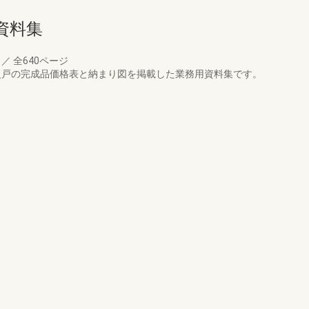
資料集
月
／
全640ページ
 防火戸の完成品価格表と納まり図を掲載した業務用資料集です。