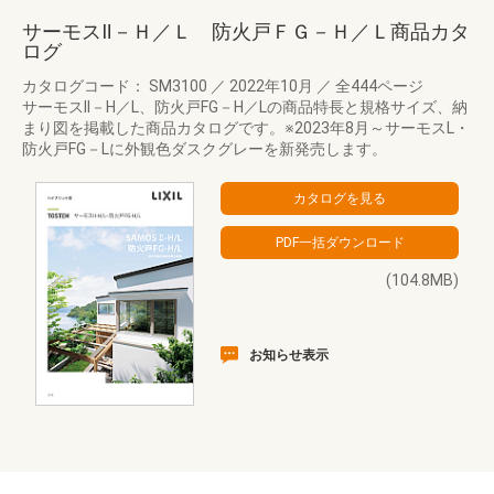
サーモスⅡ－Ｈ／Ｌ 防火戸ＦＧ－Ｈ／Ｌ商品カタ
ログ
カタログコード： SM3100
／
2022年10月
／
全444ページ
サーモスII－H／L、防火戸FG－H／Lの商品特長と規格サイズ、納
まり図を掲載した商品カタログです。※2023年8月～サーモスL・
防火戸FG－Lに外観色ダスクグレーを新発売します。
(104.8MB)
お知らせ表示