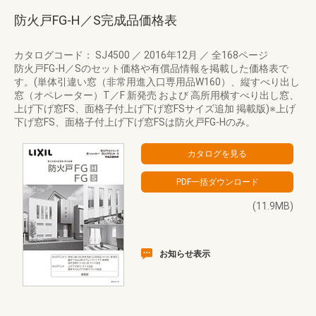
防火戸FG-H／S完成品価格表
カタログコード： SJ4500
／
2016年12月
／
全168ページ
防火戸FG-H／Sのセット価格や有償品情報を掲載した価格表で
す。(単体引違い窓（非常用進入口専用品W160）、縦すべり出し
窓（オペレーター）T／F 新発売 および 高所用横すべり出し窓、
上げ下げ窓FS、面格子付上げ下げ窓FSサイズ追加 掲載版)※上げ
下げ窓FS、面格子付上げ下げ窓FSは防火戸FG-Hのみ。
(11.9MB)
お知らせ表示