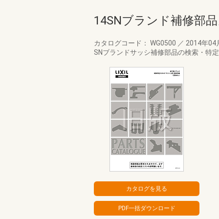
14SNブランド補修部
カタログコード： WG0500
／
2014年0
SNブランドサッシ補修部品の検索・特