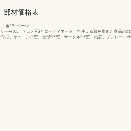
 部材価格表
月
／
全120ページ
I-H、サーモスL、デュオPGとコーディネートして使える窓を集めた商品
付型、オーニング窓、台形FIX窓、サークルFIX窓、出窓、ノンレール