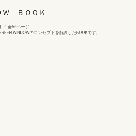
ＯＷ ＢＯＯＫ
月
／
全56ページ
EEN WINDOWのコンセプトを解説したBOOKです。