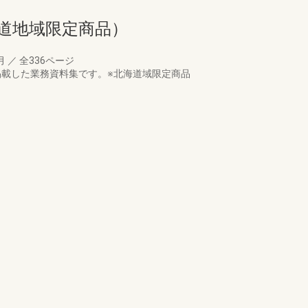
道地域限定商品）
3月
／
全336ページ
掲載した業務資料集です。※北海道域限定商品