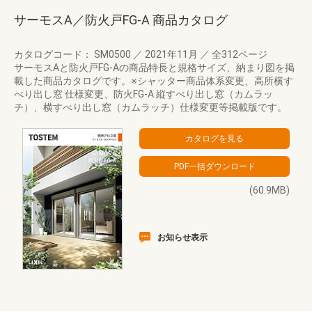
サーモスA／防火戸FG-A 商品カタログ
カタログコード： SM0500
／
2021年11月
／
全312ページ
サーモスAと防火戸FG-Aの商品特長と規格サイズ、納まり図を掲
載した商品カタログです。※シャッター商品体系変更、高所横す
べり出し窓 仕様変更、防火FG-A 縦すべり出し窓（カムラッ
チ）、横すべり出し窓（カムラッチ）仕様変更等掲載版です。
(60.9MB)
お知らせ表示