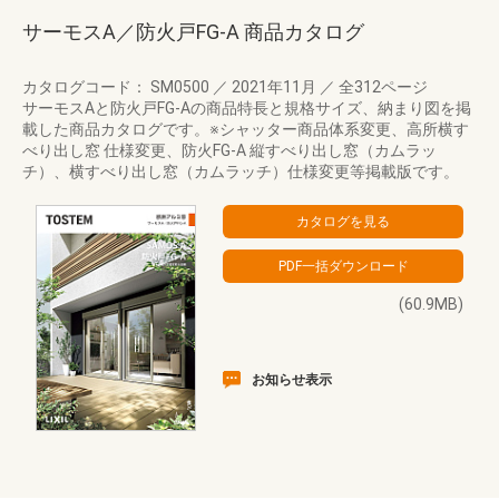
サーモスA／防火戸FG-A 商品カタログ
カタログコード： SM0500
／
2021年11月
／
全312ページ
サーモスAと防火戸FG-Aの商品特長と規格サイズ、納まり図を掲
載した商品カタログです。※シャッター商品体系変更、高所横す
べり出し窓 仕様変更、防火FG-A 縦すべり出し窓（カムラッ
チ）、横すべり出し窓（カムラッチ）仕様変更等掲載版です。
(60.9MB)
お知らせ表示