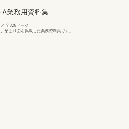
－A業務用資料集
月
／
全328ページ
表、納まり図を掲載した業務資料集です。