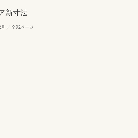
ア新寸法
2月
／
全92ページ