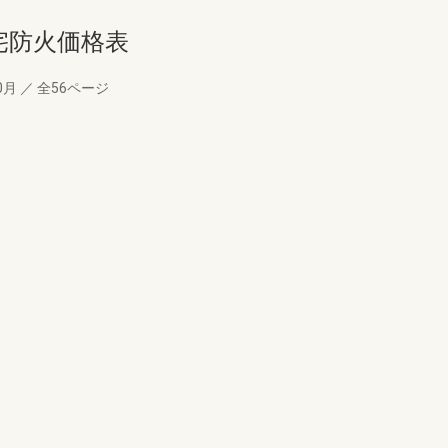
住宅防火価格表
0月
／
全56ページ