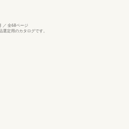
月
／
全68ページ
品選定用のカタログです。