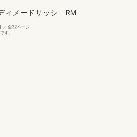
ディメードサッシ RM
月
／
全32ページ
グです。