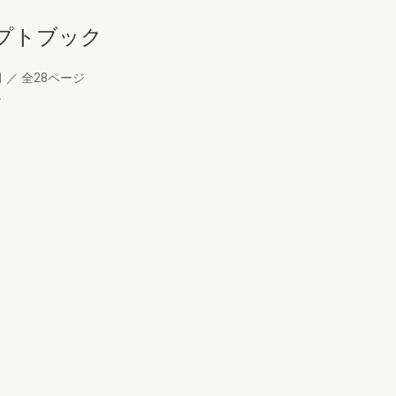
プトブック
月
／
全28ページ
。