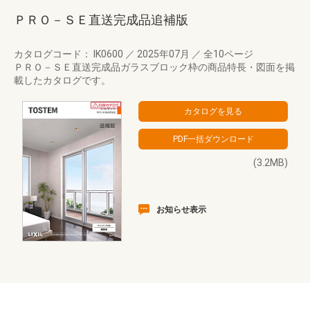
ＰＲＯ－ＳＥ直送完成品追補版
カタログコード： IK0600
／
2025年07月
／
全10ページ
ＰＲＯ－ＳＥ直送完成品ガラスブロック枠の商品特長・図面を掲
載したカタログです。
(3.2MB)
お知らせ表示