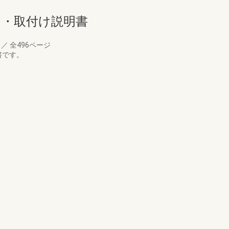
立て・取付け説明書
月
／
全496ページ
書です。