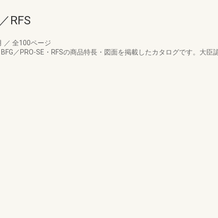
／RFS
月
／
全100ページ
・RF・BFG／PRO-SE・RFSの商品特長・図面を掲載したカタログです