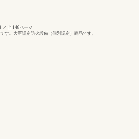
月
／
全148ページ
タログです。大臣認定防火設備（個別認定）商品です。