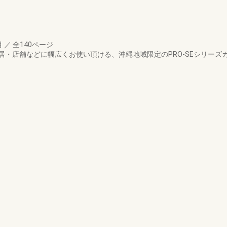
月
／
全140ページ
居・店舗などに幅広くお使い頂ける、沖縄地域限定のPRO-SEシリーズ