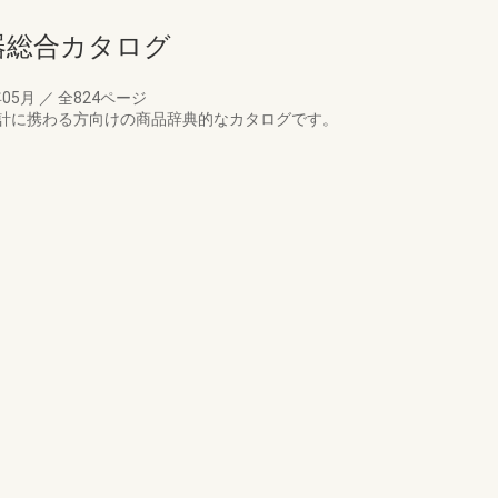
備機器総合カタログ
年05月
／
全824ページ
計に携わる方向けの商品辞典的なカタログです。