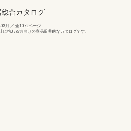
備機器総合カタログ
年03月
／
全1072ページ
計に携わる方向けの商品辞典的なカタログです。