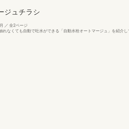
マージュチラシ
6月
／
全2ページ
触れなくても自動で吐水ができる「自動水栓オートマージュ」を紹介し