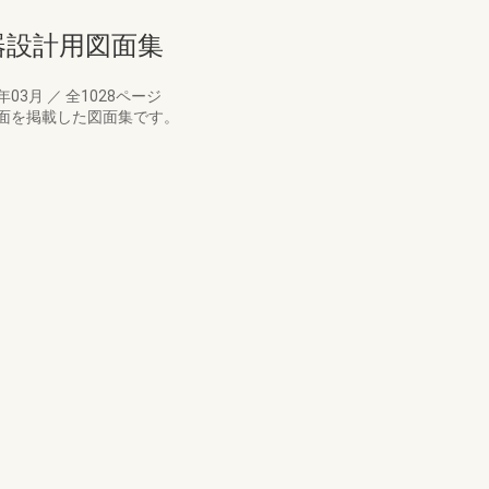
備機器設計用図面集
8年03月
／
全1028ページ
面を掲載した図面集です。