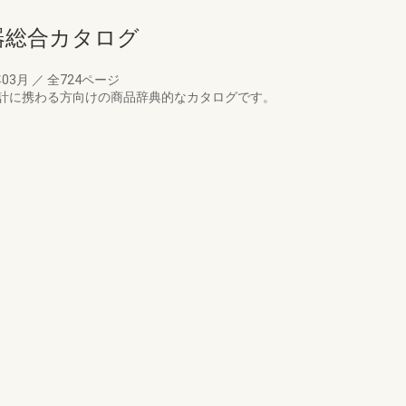
備機器総合カタログ
年03月
／
全724ページ
計に携わる方向けの商品辞典的なカタログです。