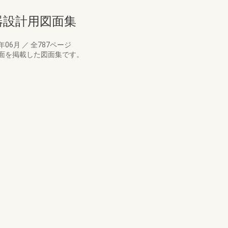
備機器設計用図面集
6年06月
／
全787ページ
面を掲載した図面集です。