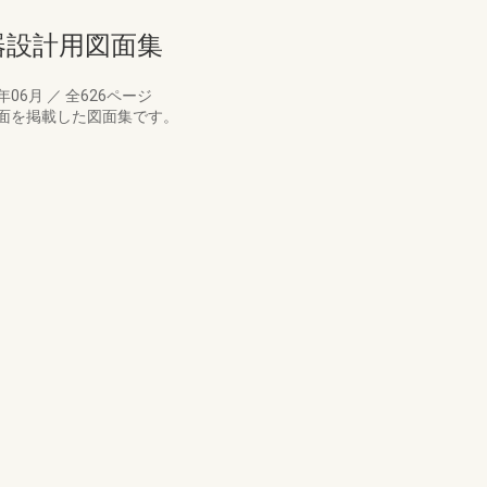
備機器設計用図面集
0年06月
／
全626ページ
面を掲載した図面集です。