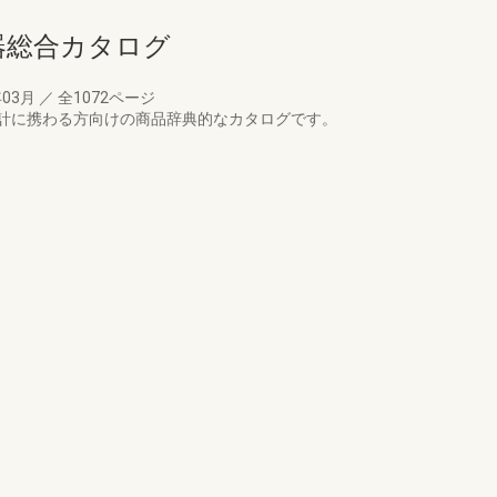
備機器総合カタログ
年03月
／
全1072ページ
計に携わる方向けの商品辞典的なカタログです。