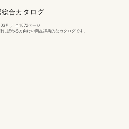
備機器総合カタログ
年03月
／
全1072ページ
計に携わる方向けの商品辞典的なカタログです。