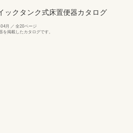
イックタンク式床置便器カタログ
年04月
／
全20ページ
器を掲載したカタログです。