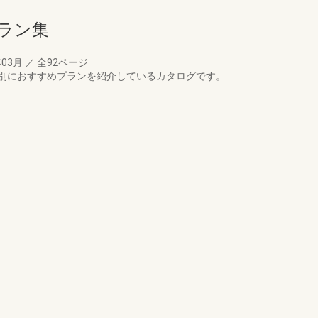
ラン集
年03月
／
全92ページ
別におすすめプランを紹介しているカタログです。