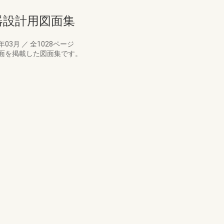
備機器設計用図面集
3年03月
／
全1028ページ
面を掲載した図面集です。