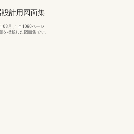
備機器設計用図面集
6年03月
／
全1080ページ
面を掲載した図面集です。