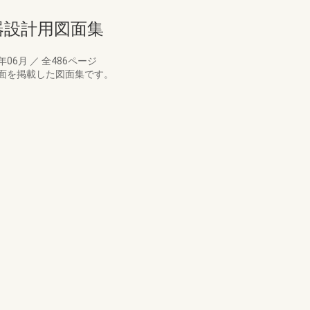
備機器設計用図面集
7年06月
／
全486ページ
面を掲載した図面集です。