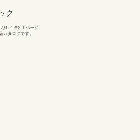
ック
12月
／
全310ページ
品カタログです。