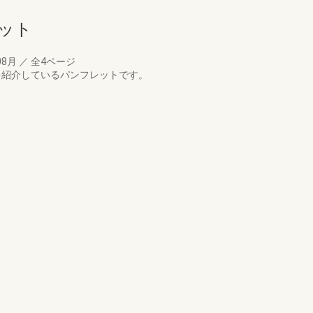
レット
08月
／
全4ページ
を紹介しているパンフレットです。