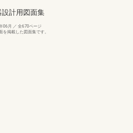
備機器設計用図面集
1年06月
／
全670ページ
面を掲載した図面集です。