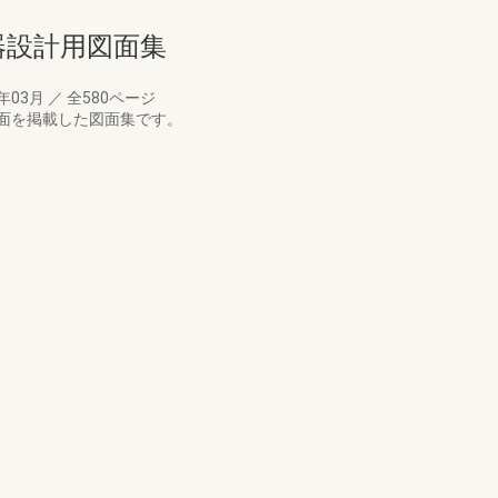
備機器設計用図面集
1年03月
／
全580ページ
面を掲載した図面集です。