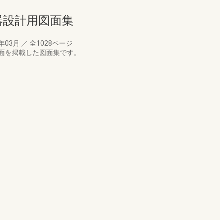
備機器設計用図面集
8年03月
／
全1028ページ
面を掲載した図面集です。