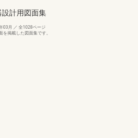
備機器設計用図面集
3年03月
／
全1028ページ
面を掲載した図面集です。