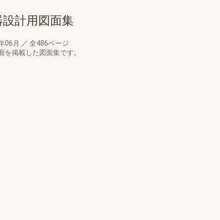
備機器設計用図面集
7年06月
／
全486ページ
面を掲載した図面集です。