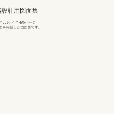
備機器設計用図面集
7年06月
／
全486ページ
面を掲載した図面集です。